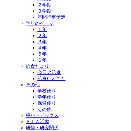
２学期
３学期
年間行事予定
学年のページ
１年
２年
３年
４年
５年
６年
給食だより
今日の給食
給食ひとこと
その他
学校便り
学年便り
保健便り
その他
桜小トピックス
ＰＴＡ活動
研修・研究関係