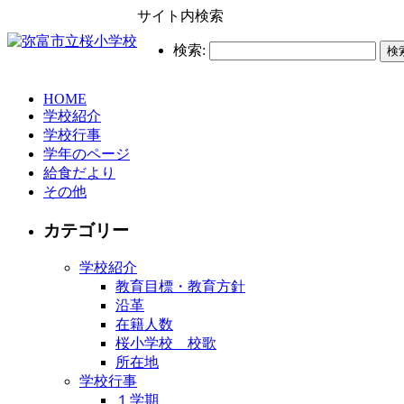
サイト内検索
検索:
HOME
学校紹介
学校行事
学年のページ
給食だより
その他
カテゴリー
学校紹介
教育目標・教育方針
沿革
在籍人数
桜小学校 校歌
所在地
学校行事
１学期