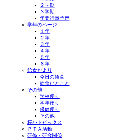
２学期
３学期
年間行事予定
学年のページ
１年
２年
３年
４年
５年
６年
給食だより
今日の給食
給食ひとこと
その他
学校便り
学年便り
保健便り
その他
桜小トピックス
ＰＴＡ活動
研修・研究関係