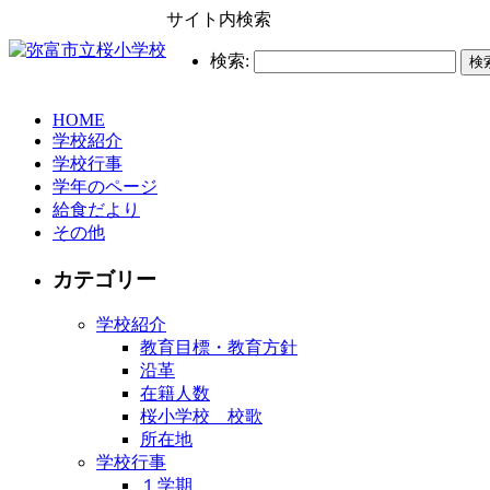
サイト内検索
検索:
HOME
学校紹介
学校行事
学年のページ
給食だより
その他
カテゴリー
学校紹介
教育目標・教育方針
沿革
在籍人数
桜小学校 校歌
所在地
学校行事
１学期