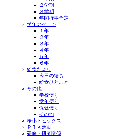
２学期
３学期
年間行事予定
学年のページ
１年
２年
３年
４年
５年
６年
給食だより
今日の給食
給食ひとこと
その他
学校便り
学年便り
保健便り
その他
桜小トピックス
ＰＴＡ活動
研修・研究関係