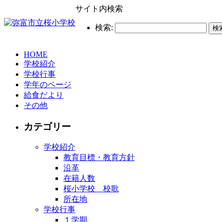
サイト内検索
検索:
HOME
学校紹介
学校行事
学年のページ
給食だより
その他
カテゴリー
学校紹介
教育目標・教育方針
沿革
在籍人数
桜小学校 校歌
所在地
学校行事
１学期